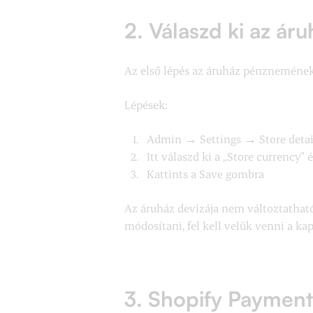
2. Válaszd ki az á
Az első lépés az áruház pénznemének b
Lépések:
Admin → Settings → Store detai
Itt válaszd ki a „Store currency” 
Kattints a Save gombra
Az áruház devizája nem változtatható
módosítani, fel kell velük venni a ka
3. Shopify Payments