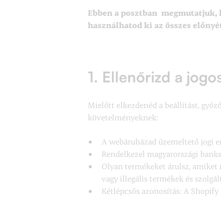
Ebben a posztban megmutatjuk, h
használhatod ki az összes előnyét
1. Ellenőrizd a jogo
Mielőtt elkezdenéd a beállítást, győ
követelményeknek:
A webáruházad üzemeltető jogi e
Rendelkezel magyarországi bank
Olyan termékeket árulsz, amiket 
vagy illegális termékek és szolgál
Kétlépcsős azonosítás: A Shopify 