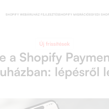
SHOPIFY WEBÁRUHÁZ FEJLESZTÉS
SHOPIFY MIGRÁCIÓ
EGYEDI SHOP
Új frissítések
 be a Shopify Payme
uházban: lépésről l