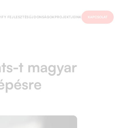
IFY FEJLESZTÉS
ÚJDONSÁGOK
PROJEKTJEINK
KAPCSOLAT
nts-t magyar
épésre