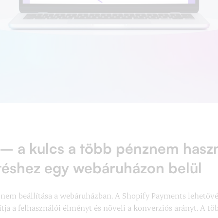
 – a kulcs a több pénznem haszn
etéshez egy webáruházon belül
nznem beállítása a webáruházban. A Shopify Payments lehetővé t
ja a felhasználói élményt és növeli a konverziós arányt. A tö