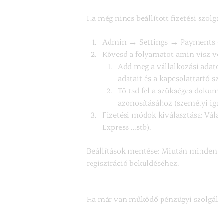
Ha még nincs beállított fizetési szolg
Admin → Settings → Payments ol
Kövesd a folyamatot amin visz v
Add meg a vállalkozási adato
adatait és a kapcsolattartó s
Töltsd fel a szükséges doku
azonosításához (személyi iga
Fizetési módok kiválasztása: Vála
Express …stb).
Beállítások mentése: Miután minden s
regisztráció beküldéséhez.
Ha már van működő pénzügyi szolgáltat