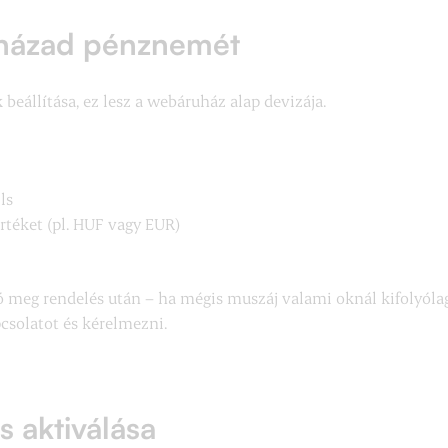
ruházad pénznemét
eállítása, ez lesz a webáruház alap devizája.
ls
értéket (pl. HUF vagy EUR)
 meg rendelés után – ha mégis muszáj valami oknál kifolyólag,
pcsolatot és kérelmezni.
 aktiválása