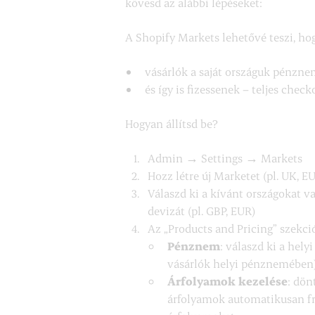
kövesd az alábbi lépéseket:
A Shopify Markets lehetővé teszi, ho
vásárlók a saját országuk pénzne
és így is fizessenek – teljes chec
Hogyan állítsd be?
Admin → Settings → Markets
Hozz létre új Marketet (pl. UK, E
Válaszd ki a kívánt országokat v
devizát (pl. GBP, EUR)
Az „Products and Pricing” szekci
Pénznem
: válaszd ki a hel
vásárlók helyi pénznemében)
Árfolyamok kezelése
: dön
árfolyamok automatikusan fri