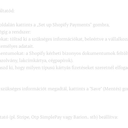
áltatód:
dalán kattints a „Set up Shopify Payments” gombra,
égig a rendszer:
kat: töltsd ki a szükséges információkat, beleértve a vállalk
zemélyes adatait.
mentumokat: a Shopify kérheti bizonyos dokumentumok feltölté
zolvány, lakcímkártya, cégpapírok).
szd ki, hogy milyen típusú kártyás fizetéseket szeretnél elfoga
zükséges információt megadtál, kattints a "Save" (Mentés) go
ó (pl. Stripe, Otp SimplePay vagy Barion.. stb) beállítva: