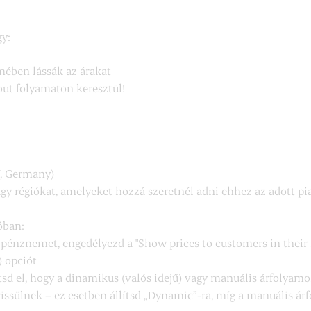
gy:
mében lássák az árakat
kout folyamaton keresztül!
U, Germany)
agy régiókat, amelyeket hozzá szeretnél adni ehhez az adott pi
óban:
yi pénznemet, engedélyezd a "Show prices to customers in their 
 opciót
tsd el, hogy a dinamikus (valós idejű) vagy manuális árfolyam
ssülnek – ez esetben állítsd „Dynamic”-ra, míg a manuális á