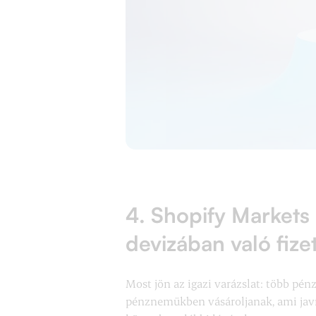
4. Shopify Markets
devizában való fiz
Most jön az igazi varázslat: több pé
pénznemükben vásároljanak, ami javít