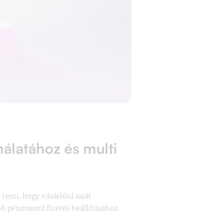
álatához és multi
eszi, hogy vásárlóid saját
bb pénznemű fizetés beállításához