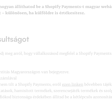
ogyan állíthatod be a Shopify Payments-t magyar webá
 – különösen, ha külföldre is értékesítesz.
sultságot
ződj meg arról, hogy vállalkozásod megfelel a Shopify Payment
ntitás Magyarországon van bejegyezve.
számlával
nem tilt a Shopify Payments, erről
ezen linken
bővebben tájéko
tatások, hamisított termékek, szerencsejáték termékek és szolgá
fiókod biztonsága érdekében állítsd be a kétlépcsős azonosítás