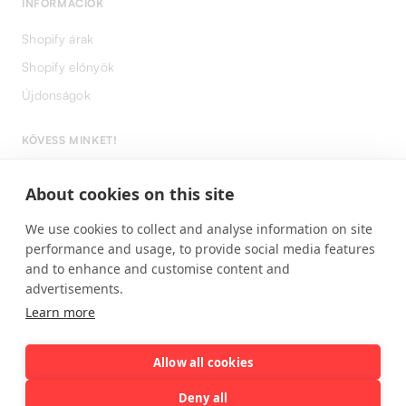
INFORMÁCIÓK
Shopify árak
Shopify előnyök
Újdonságok
KÖVESS MINKET!
LinkedIn
About cookies on this site
Instagram
We use cookies to collect and analyse information on site
Facebook
performance and usage, to provide social media features
and to enhance and customise content and
advertisements.
Learn more
Allow all cookies
For English version please click
here!
Deny all