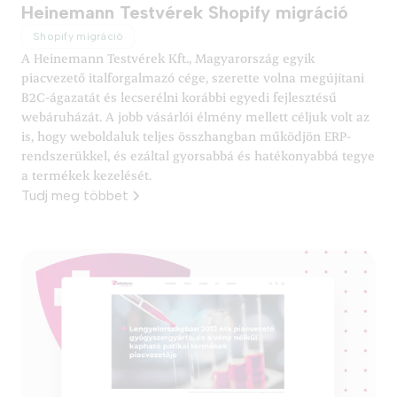
Heinemann Testvérek Shopify migráció
Shopify migráció
A Heinemann Testvérek Kft., Magyarország egyik
piacvezető italforgalmazó cége, szerette volna megújítani
B2C-ágazatát és lecserélni korábbi egyedi fejlesztésű
webáruházát. A jobb vásárlói élmény mellett céljuk volt az
is, hogy weboldaluk teljes összhangban működjön ERP-
rendszerükkel, és ezáltal gyorsabbá és hatékonyabbá tegye
a termékek kezelését.
Tudj meg többet