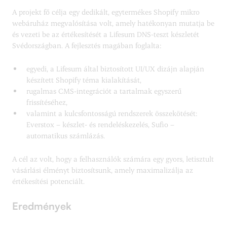
A projekt fő célja egy dedikált, egytermékes Shopify mikro
webáruház megvalósítása volt, amely hatékonyan mutatja be
és vezeti be az értékesítését a Lifesum DNS-teszt készletét
Svédországban. A fejlesztés magában foglalta:
egyedi, a Lifesum által biztosított UI/UX dizájn alapján
készített Shopify téma kialakítását,
rugalmas CMS-integrációt a tartalmak egyszerű
frissítéséhez,
valamint a kulcsfontosságú rendszerek összekötését:
Everstox – készlet- és rendeléskezelés, Sufio –
automatikus számlázás.
A cél az volt, hogy a felhasználók számára egy gyors, letisztult
vásárlási élményt biztosítsunk, amely maximalizálja az
értékesítési potenciált.
Eredmények